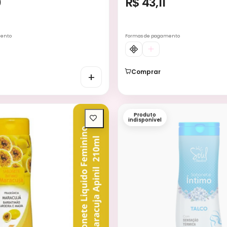
0
R$ 43,11
mento
Formas de pagamento
Comprar
+
Produto
indisponível