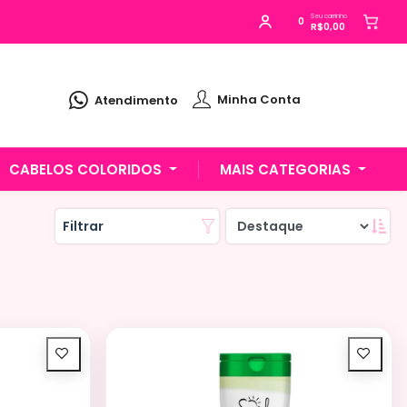
Seu carrinho
0
R$0,00
Alguém de Várzea Paulista - SP
Minha Conta
Atendimento
comprou
Kit Top Coat Blindado + Gel
Base Blindado Real Love
.
Compra verificada
Pedido de R$ 126,92
CABELOS COLORIDOS
MAIS CATEGORIAS
Filtrar