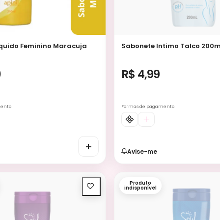
quido Feminino Maracuja
Sabonete Intimo Talco 200m
0
R$ 4,99
mento
Formas de pagamento
+
Avise-me
Produto
indisponível