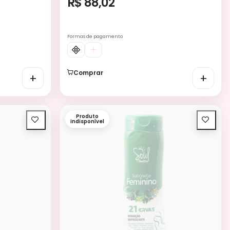
R$ 88,02
Formas de pagamento
Comprar
+
+
Produto
indisponível