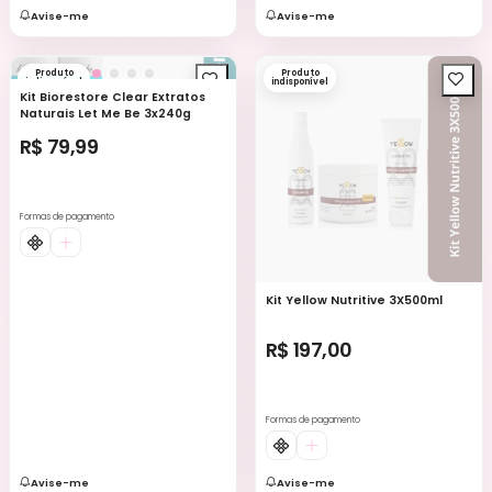
Avise-me
Avise-me
Produto
Produto
indisponível
indisponível
Kit Biorestore Clear Extratos
Naturais Let Me Be 3x240g
R$ 79,99
Formas de pagamento
Kit Yellow Nutritive 3X500ml
R$ 197,00
Formas de pagamento
Avise-me
Avise-me