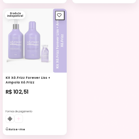
Produto
indisponível
Kit Xô.Frizz Forever Liss +
Ampola Xô.Frizz
R$ 102,51
Formas de pagamento
Avise-me