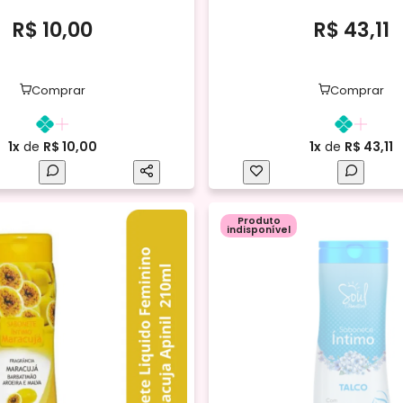
R$ 10,00
R$ 43,11
Comprar
Comprar
1x
de
R$ 10,00
1x
de
R$ 43,11
Produto
indisponível