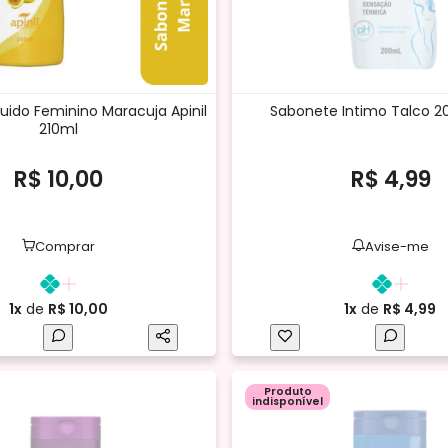
uido Feminino Maracuja Apinil
Sabonete Intimo Talco 2
210ml
R$ 10,00
R$ 4,99
Comprar
Avise-me
1x
de
R$ 10,00
1x
de
R$ 4,99
Produto
indisponível