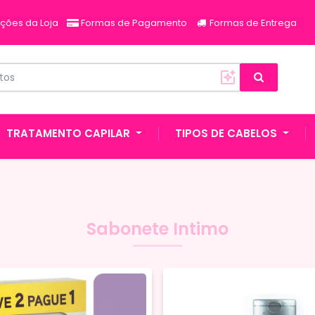
ções da Loja
Formas de Pagamento
Formas de Entrega
TRATAMENTO CAPILAR
TIPOS DE CABELOS
Sabonete Intimo