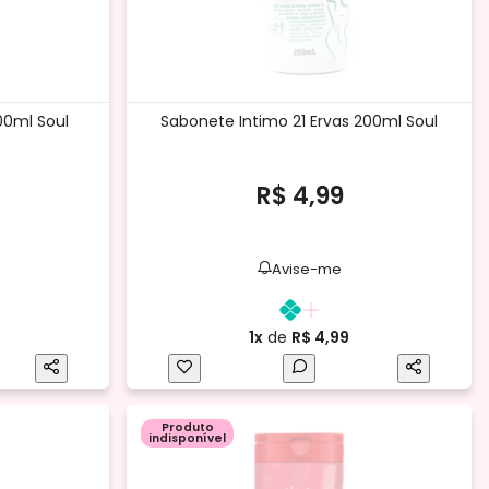
00ml Soul
Sabonete Intimo 21 Ervas 200ml Soul
R$ 4,99
Avise-me
1x
de
R$ 4,99
Produto
indisponível