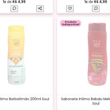
1x
de
R$ 4,99
1x
de
R$ 4,99
Produto
indisponível
ntimo Barbatimão 200ml Soul
Sabonete Intimo Babalu Mel
Soul