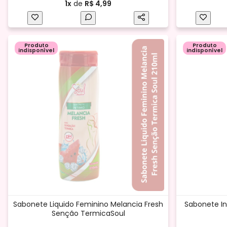
1x
de
R$ 4,99
Produto
Produto
indisponível
indisponível
Sabonete Liquido Feminino Melancia Fresh
Sabonete I
Senção TermicaSoul