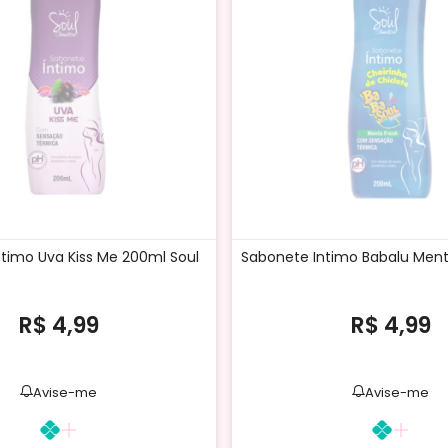
timo Uva Kiss Me 200ml Soul
Sabonete Intimo Babalu Ment
R$ 4,99
R$ 4,99
Avise-me
Avise-me