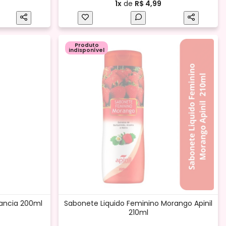
1x
de
R$ 4,99
Produto
indisponível
ancia 200ml
Sabonete Liquido Feminino Morango Apinil
210ml