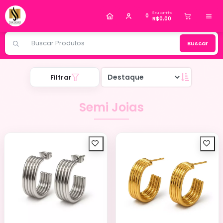
Alguém de Várzea Paulista - SP
comprou
Refil
Seu carrinho
Top Coat Linha Light 10ml - Real Love
.
0
R$0,00
Compra verificada
Pedido de R$ 122,91
Buscar
Filtrar
Semi Joias