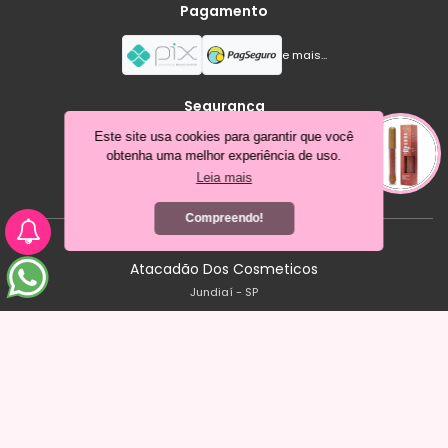
Pagamento
e mais...
Segurança
Este site usa cookies para garantir que você
obtenha uma melhor experiência de uso.
Leia mais
Compreendo!
Atacadão Dos Cosmeticos
Jundiaí - SP
Criar loja virtual com a plataforma
Seu carrinho está vazio
Adicione produtos para continuar
0