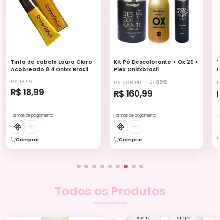
Tinta de cabelo Louro Claro
Kit Pó Descolorante + Ox 20 +
T
Acobreado 8.4 Onixx Brasil
Plex Onixxbrasil
6
6
R$ 18,99
22%
R$ 206,99
R
R$ 18,99
R$ 160,99
Formas de pagamento
Formas de pagamento
F
Comprar
Comprar
Todos os Produtos