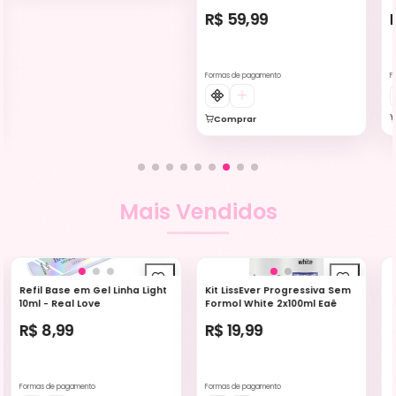
R$ 59,99
Formas de pagamento
F
Comprar
Mais Vendidos
Refil Base em Gel Linha Light
Kit LissEver Progressiva Sem
10ml - Real Love
Formol White 2x100ml Eaê
R$ 8,99
R$ 19,99
Formas de pagamento
Formas de pagamento