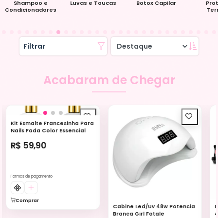
Luvas e Toucas
Botox Capilar
Protetor
Colo
Termico
WHATSAPP
E-MAIL
(11) 97851-3174
contato@atacadaodo
scosmeticos.net.br
Filtrar
NA PLATAFORMA
Desde 11/11/2023
Acabaram de Chegar
222
1
3584
Curtidas
Perguntas
Produtos
Kit Esmalte Francesinha Para
Instagram
WhatsApp
Nails Fada Color Essencial
R$ 59,90
Formas de pagamento
Comprar
Cabine Led/Uv 48w Potencia
L
Branca Girl Fatale
4