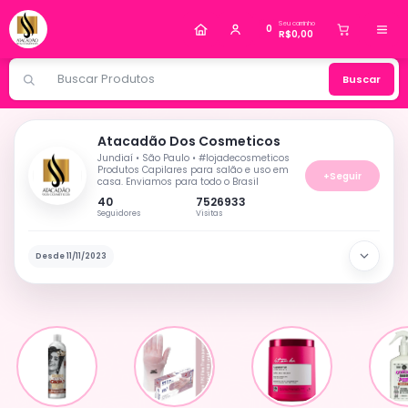
Alguém de Várzea Paulista - SP
comprou
Kit com
Seu carrinho
2 Lip Gloss Little Princess Febella
.
0
R$0,00
Compra verificada
Pedido de R$ 48,93
Buscar
Atacadão Dos Cosmeticos
Jundiaí • São Paulo • #lojadecosmeticos
Produtos Capilares para salão e uso em
+
Seguir
casa. Enviamos para todo o Brasil
40
7526933
Seguidores
Visitas
Desde 11/11/2023
Informações da loja
Dados comerciais e canais oficiais do lojista.
ENDEREÇO
Rua Dr Antenor Soares Gandra, 1358, Jundiaí, São
Paulo, 13218-111