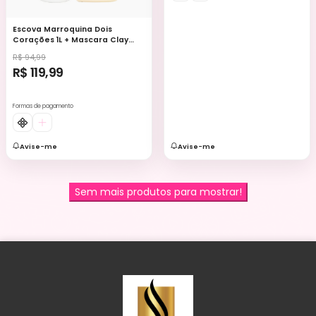
Escova Marroquina Dois
Corações 1L + Mascara Clay
250g
R$ 94,99
R$ 119,99
Formas de pagamento
Avise-me
Avise-me
Sem mais produtos para mostrar!