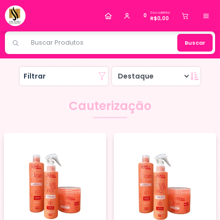
Alguém de Jundiaí - SP
comprou
Cilios Tufinho
Seu carrinho
40P 0,07D Mix Real Love
.
0
R$0,00
Compra verificada
Pedido de R$ 74,97
Buscar
Filtrar
Cauterização