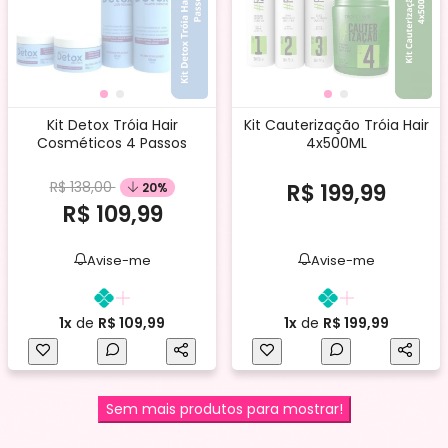
Kit Detox Tróia Hair
Kit Cauterização Tróia Hair
Cosméticos 4 Passos
4x500ML
R$ 138,00
R$ 199,99
20%
R$ 109,99
Avise-me
Avise-me
1x
de
R$ 109,99
1x
de
R$ 199,99
Sem mais produtos para mostrar!