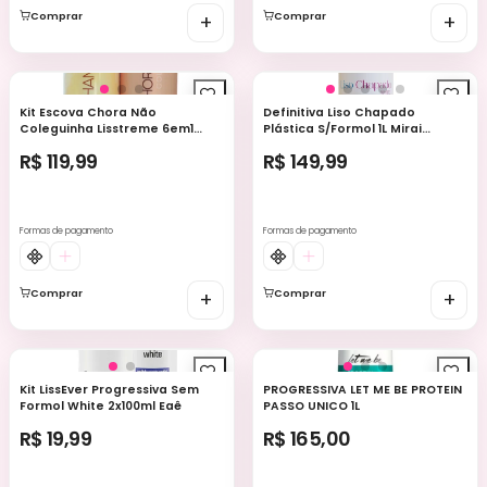
Comprar
+
Comprar
+
Kit Escova Chora Não
Definitiva Liso Chapado
Coleguinha Lisstreme 6em1
Plástica S/Formol 1L Mirai
2X500ml
Cosmetico
R$ 119,99
R$ 149,99
Formas de pagamento
Formas de pagamento
Comprar
+
Comprar
+
Kit LissEver Progressiva Sem
PROGRESSIVA LET ME BE PROTEIN
Formol White 2x100ml Eaê
PASSO UNICO 1L
R$ 19,99
R$ 165,00