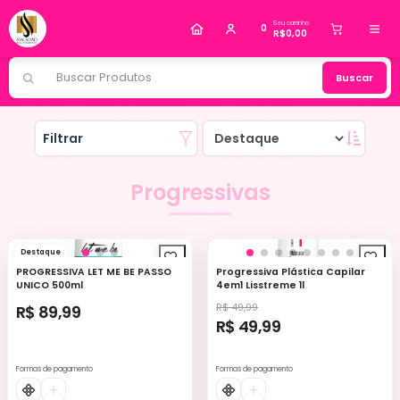
Alguém de Várzea Paulista - SP
comprou
Refil
Seu carrinho
Top Coat Linha Light 10ml - Real Love
.
0
R$0,00
Compra verificada
Pedido de R$ 122,91
Buscar
Filtrar
Progressivas
Destaque
PROGRESSIVA LET ME BE PASSO
Progressiva Plástica Capilar
UNICO 500ml
4em1 Lisstreme 1l
R$ 49,99
R$ 89,99
R$ 49,99
Formas de pagamento
Formas de pagamento