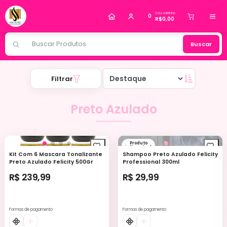
Alguém de Jundiaí - SP
comprou
Cilios Tufinho
Seu carrinho
40P 0,07D Mix Real Love
.
0
R$0,00
Compra verificada
Pedido de R$ 74,97
Buscar
Filtrar
Preto Azulado
Produto
indisponível
Kit Com 6 Mascara Tonalizante
Shampoo Preto Azulado Felicity
Preto Azulado Felicity 500Gr
Professional 300ml
R$ 239,99
R$ 29,99
Formas de pagamento
Formas de pagamento