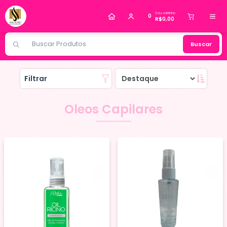
Alguém de Várzea Paulista - SP
comprou
Seu carrinho
Esmalte em Gel Dafu 10ml
.
0
R$0,00
Compra verificada
Pedido de R$ 126,92
Buscar
Filtrar
Oleos Capilares