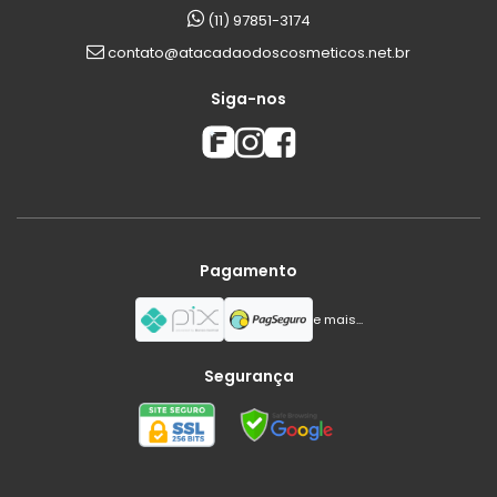
(11) 97851-3174
contato@atacadaodoscosmeticos.net.br
Siga-nos
Pagamento
e mais...
Segurança